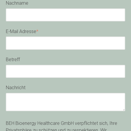
Nachname
E-Mail Adresse
*
Betreff
Nachricht
BEH Bioenergy Healthcare GmbH verpflichtet sich, Ihre
Privatsphäre zu schützen und zu respektieren. Wir