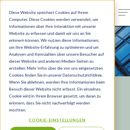
Diese Website speichert Cookies auf Ihrem
Computer. Diese Cookies werden verwendet, um
Informationen über Ihre Interaktion mit unserer
+
Website zu erfassen und damit wir uns an Sie
Im Fokus
erinnern können. Wir nutzen diese Informationen,
um Ihre Website-Erfahrung zu optimieren und um
AMD
+
Auge
KOOPERATION
Analysen und Kennzahlen über unsere Besucher auf
Hier erfahren Sie mehr über beh
Glaukom
dieser Website und anderen Medien-Seiten zu
beh Makula extra
Leber
erstellen. Mehr Infos über die von uns eingesetzten
Leber
beh SehNerv
Cookies finden Sie in unserer Datenschutzrichtlinie.
Homocystein
Wenn Sie ablehnen, werden Ihre Informationen beim
Besuch dieser Website nicht erfasst. Ein einzelnes
Kaufen
Cookie wird in Ihrem Browser gesetzt, um daran zu
erinnern, dass Sie nicht nachverfolgt werden
Über uns
möchten.
COOKIE-EINSTELLUNGEN
Fachkreise
VERTRIEBSKOOPERATION?